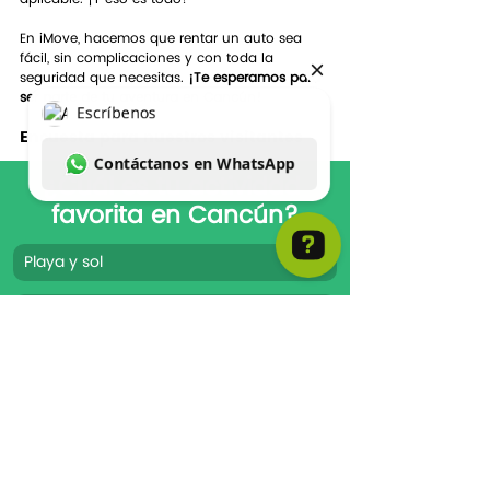
En iMove, hacemos que rentar un auto sea 
fácil, sin complicaciones y con toda la 
seguridad que necesitas. 
¡Te esperamos para 
ser parte de tu aventura en Cancún!
Encuesta para nuestros visitantes
¿Cuál es tu actividad 
favorita en Cancún?
Playa y sol 
Escríbenos Contáctanos en WhatsApp
Explorar cenotes
Conocer sitios arqueológicos
Vida nocturna
You can vote for more than one answer.