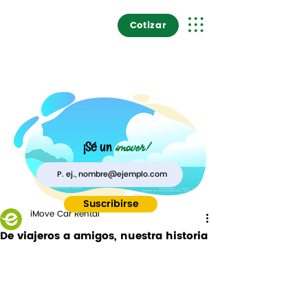
Cotizar
i
m
over!
¡Sé un
Suscribirse
iMove Car Rental
De viajeros a amigos, nuestra historia