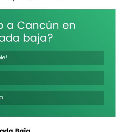
o a Cancún en 
ada baja?
ble!
a.
rada Baja