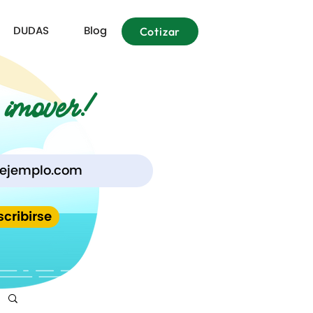
DUDAS
Blog
Cotizar
i
m
over!
scribirse